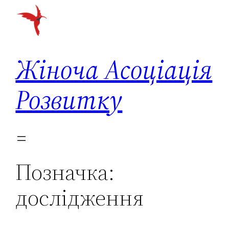
Перейти
до
вмісту
Жіноча Асоціація
Розвитку
Позначка:
дослідження