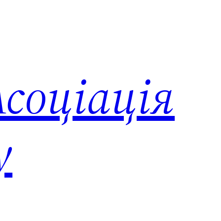
соціація
у