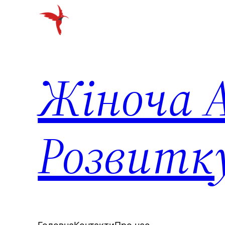
Перейти
до
вмісту
Жіноча А
Розвитк