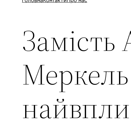
Головна
Контакти
Про нас
Замість
Меркель
найвпли