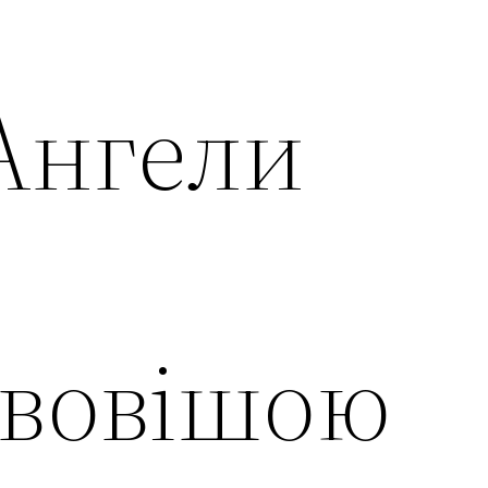
 Ангели
вовішою