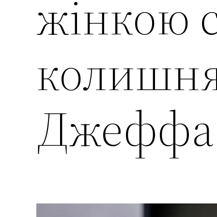
жінкою с
колишня
Джеффа 