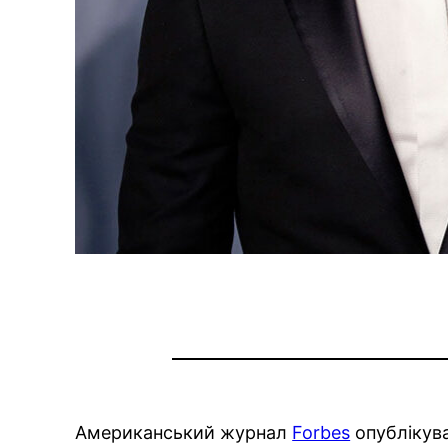
Американський журнал
Forbes
опублікува