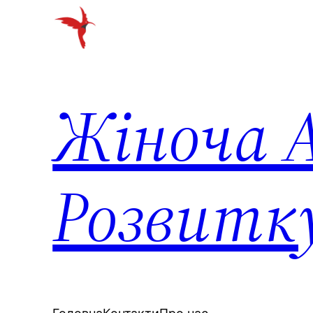
Перейти
до
вмісту
Жіноча А
Розвитк