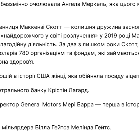
го беззмінно очолювала Ангела Меркель, яка цього
менниця Маккензі Скотт — колишня дружина засн
я «найдорожчого у світі розлучення» у 2019 році 
лагодійну діяльність. За два з лишком роки Скотт,
оларів 780 організаціям та фондам, які займаються
на здоров’я.
шій в історії США жінці, яка обійняла посаду віце
трального банку Крістін Лагард.
ектор General Motors Мері Барра — перша в істор
мільярдера Білла Гейтса Мелінда Гейтс.