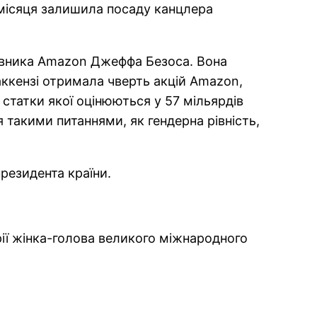
 місяця залишила посаду канцлера
овника Amazon Джеффа Безоса. Вона
Маккензі отримала чверть акцій Amazon,
 статки якої оцінюються у 57 мільярдів
 такими питаннями, як гендерна рівність,
президента країни.
ії жінка-голова великого міжнародного