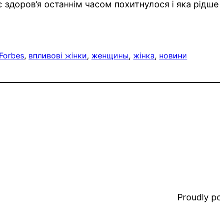
є здоров’я останнім часом похитнулося і яка рідше 
Forbes
, 
впливові жінки
, 
женщины
, 
жінка
, 
новини
Proudly 