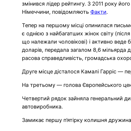
змінився лідер рейтингу. З 2011 року йо
Німеччини, повідомляють
Факти
.
Тепер на першому місці опинилася пись
є однією з найбагатших жінок світу (післ
що належали чоловікові) і активно веде б
доларів, передала загалом 8,6 мільярда д
расова справедливість, громадська охоро
Друге місце дісталося Камалі Гарріс — пер
На третьому — голова Європейського цен
Четвертий рядок зайняла генеральний дир
автовиробника.
Замикає першу п’ятірку колишня дружина 