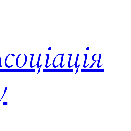
соціація
у