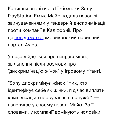
Колишня аналітик із ІТ-безпеки Sony
PlayStation Емма Майо подала позов зі
звинуваченнями у гендерній дискримінації
проти компанії в Каліфорнії. Про
це
повідомляє
американский новинний
портал Axios.
У позові йдеться про неправомірне
звільнення після розмови про
“дискримінацію жінок” у ігровому гіганті.
“Sony дискримінує жінок і тих, хто
ідентифікує себе як жінки, під час виплати
компенсацій і просування по службі”, —
наполягає у своєму позові Майо. За її
словами, у компанії домінують чоловіки.