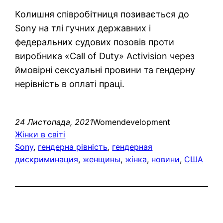
Колишня співробітниця позивається до
Sony на тлі гучних державних і
федеральних судових позовів проти
виробника «Call of Duty» Activision через
ймовірні сексуальні провини та гендерну
нерівність в оплаті праці.
24 Листопада, 2021
Womendevelopment
Жінки в світі
Sony
, 
гендерна рівність
, 
гендерная
дискриминация
, 
женщины
, 
жінка
, 
новини
, 
США