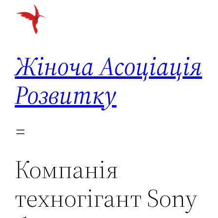
Перейти
до
вмісту
Жіноча Асоціація
Розвитку
Компанія
техногігант Sony