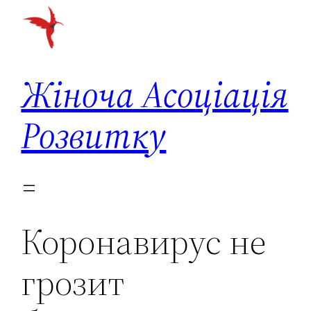
Перейти
до
вмісту
Жіноча Асоціація
Розвитку
Коронавирус не
грозит