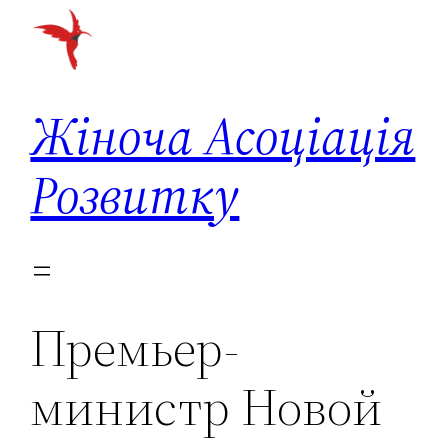
Перейти
до
вмісту
Жіноча Асоціація
Розвитку
Премьер-
министр Новой