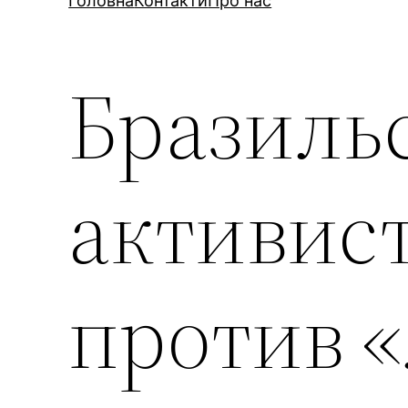
Головна
Контакти
Про нас
Бразиль
активис
против «