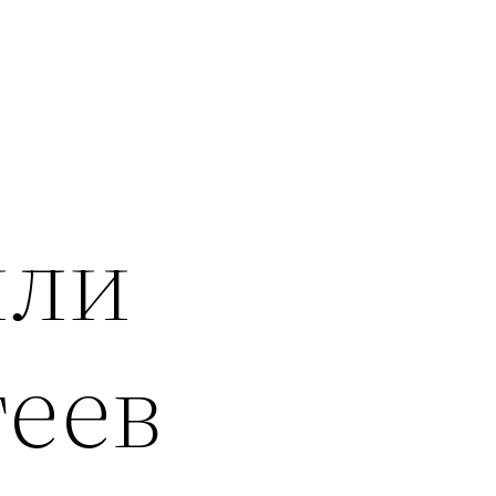
или
геев