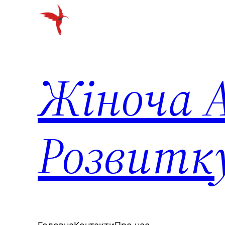
Перейти
до
вмісту
Жіноча А
Розвитк