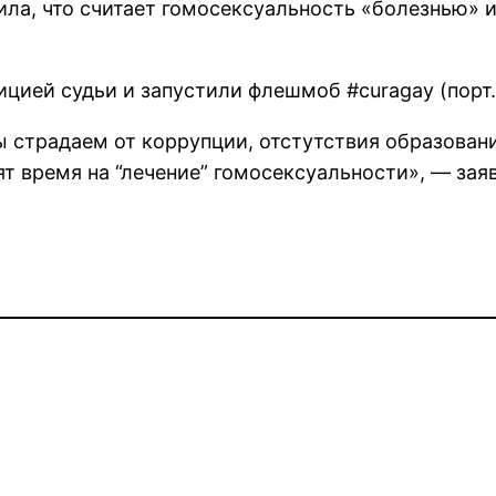
явила, что считает гомосексуальность «болезнью»
цией судьи и запустили флешмоб #curagay (порт. 
 страдаем от коррупции, отстутствия образован
т время на “лечение” гомосексуальности», — заяв