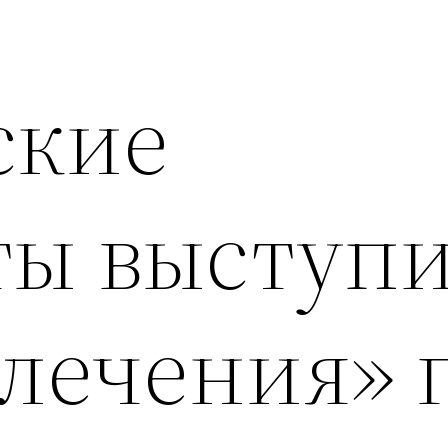
ские
ты выступ
лечения» 