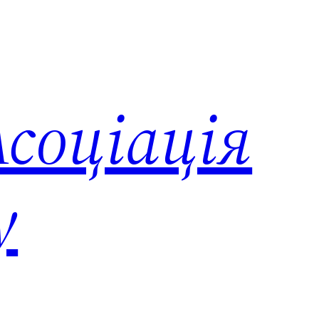
соціація
у