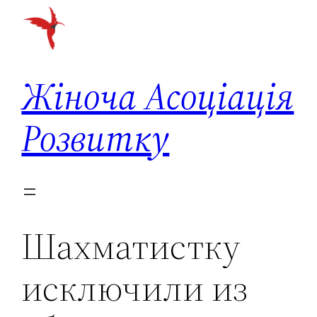
Перейти
до
вмісту
Жіноча Асоціація
Розвитку
Шахматистку
исключили из