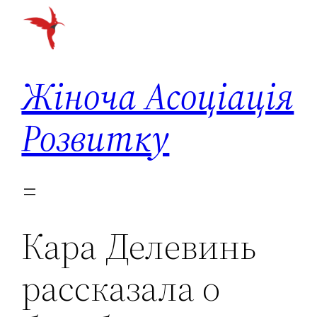
Перейти
до
вмісту
Жіноча Асоціація
Розвитку
Кара Делевинь
рассказала о