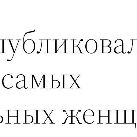
опубликова
 самых
ьных жен