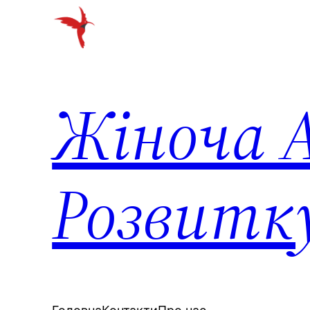
Перейти
до
вмісту
Жіноча А
Розвитк