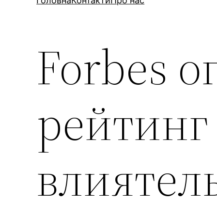
Головна
Контакти
Про нас
Forbes 
рейтинг
влиятел