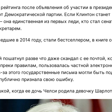
рейтинга после объявления об участии в президен
т Демократической партии. Если Клинтон станет
— она единственная из первых леди, кто стал сен
екретарем.
шие в 2014 году, стали бестселлером, в книге о
пошатнул разве что даже скандал с ее почтой, к
вопреки правилам, пользовалась частной электронн
з-за этого государственные письма могли быть п
 публично признала свою ошибку.
шкой, когда ее дочь Челси родила девочку Шарло