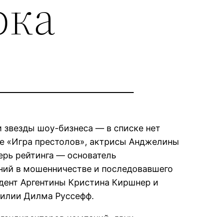
рка
и звезды шоу-бизнеса — в списке нет
е «Игра престолов», актрисы Анджелины
ерь рейтинга — основатель
ений в мошенничестве и последовавшего
идент Аргентины Кристина Киршнер и
азилии Дилма Руссефф.