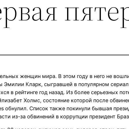
ервая пяте
ельных женщин мира. В этом году в него не вошл
ы Эмилии Кларк, сыгравшей в популярном сериал
ся в рейтинге год назад. Из более серьезных пот
 Элизабет Холмс, состояние которой после обвин
es обнулил. Список также покинули бывшая през
ласти из-за обвинений в коррупции президент Бр