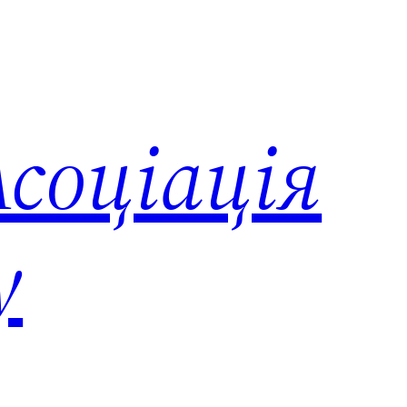
соціація
у